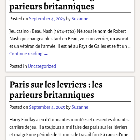
parieurs britanniques
Posted on
September 4, 2025
by
Suzanne
Jeu casino : Beau Nash (1674-1762) Né sous le nom de Robert
Nash qui changea plus tard en Beau, voici un verrier, un avocat
et un vétéran de l’armée. Il est né au Pays de Galles et se fit un
…
Continue reading →
Posted in
Uncategorized
Paris sur les levriers : les
parieurs britanniques
Posted on
September 4, 2025
by
Suzanne
Harry Findlay a eu d’étonnantes montées et descentes durant sa
carrière de jeu. Il a toujours aimé faire des paris sur les lévriers
et malgré une période de 11 mois de travail forcé à cause d’une