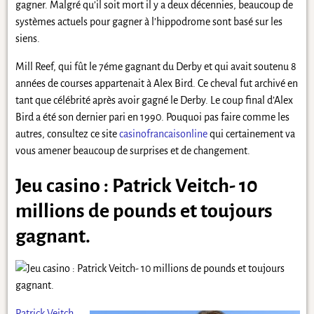
gagner. Malgré qu’il soit mort il y a deux décennies, beaucoup de
systèmes actuels pour gagner à l’hippodrome sont basé sur les
siens.
Mill Reef, qui fût le 7éme gagnant du Derby et qui avait soutenu 8
années de courses appartenait à Alex Bird. Ce cheval fut archivé en
tant que célébrité après avoir gagné le Derby. Le coup final d’Alex
Bird a été son dernier pari en 1990. Pouquoi pas faire comme les
autres, consultez ce site
casinofrancaisonline
qui certainement va
vous amener beaucoup de surprises et de changement.
Jeu casino : Patrick Veitch- 10
millions de pounds et toujours
gagnant.
Patrick Veitch