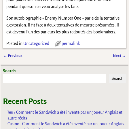
pendant que son cerveau analyse les faits.
Son autobiographie « Enemy Number One » parle de la tentative
d’extorsion. Il fit face à deux tentatives de meurtre présumées. Il
est devenu l’un des parieurs les plus redoutés des bookmakers.
Posted in
Uncategorized
permalink
←
Previous
Next
→
Post navigation
Search
Search
Recent Posts
Jeu : Comment le Sandwich a été inventé par un joueur Anglais et
autre récits
Casino : Comment le Sandwich a été inventé par un joueur Anglais